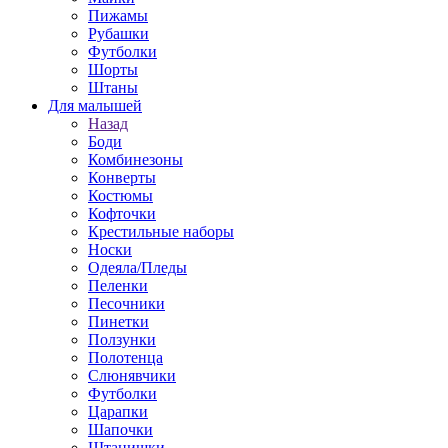
Пижамы
Рубашки
Футболки
Шорты
Штаны
Для малышей
Назад
Боди
Комбинезоны
Конверты
Костюмы
Кофточки
Крестильные наборы
Носки
Одеяла/Пледы
Пеленки
Песочники
Пинетки
Ползунки
Полотенца
Слюнявчики
Футболки
Царапки
Шапочки
Штанишки