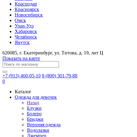
Краснодар
Красноярск
Новосибирск
Омск
Улан-Удэ
Хабаровск
Челябинск
Якутск
620085
, г.
Екатеринбург
, ул.
​Титова, д. 19, лит Ц
Показать на карте
+7 (913) 460-05-10
8 (800) 301-79-88
0
Каталог
Одежда для девочек
Назад
Блузки
Болеро
Бриджи
Верхняя одежда
Водолазки
Джемпер