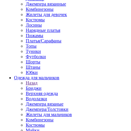
Джемпера вязанные
Комбинезоны
Жилеты для девочек
Костюмы
Лосины
Нарядные платья
Пижамы
Платья/Сарафаны
Топы
Туники
Футболки
Шорты
Штаны
Юбки
Одежда для мальчиков
Назад
Бриджи
Верхняя одежда
Водолазки
Джемпера вязаные
Джемпера/Толстовки
Жилеты для мальчиков
Комбинезоны
Костюмы
Майки