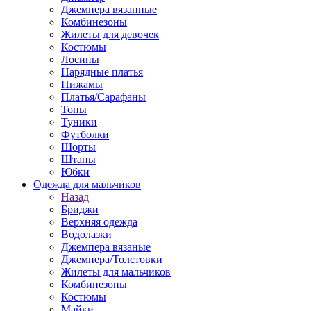
Джемпера вязанные
Комбинезоны
Жилеты для девочек
Костюмы
Лосины
Нарядные платья
Пижамы
Платья/Сарафаны
Топы
Туники
Футболки
Шорты
Штаны
Юбки
Одежда для мальчиков
Назад
Бриджи
Верхняя одежда
Водолазки
Джемпера вязаные
Джемпера/Толстовки
Жилеты для мальчиков
Комбинезоны
Костюмы
Майки