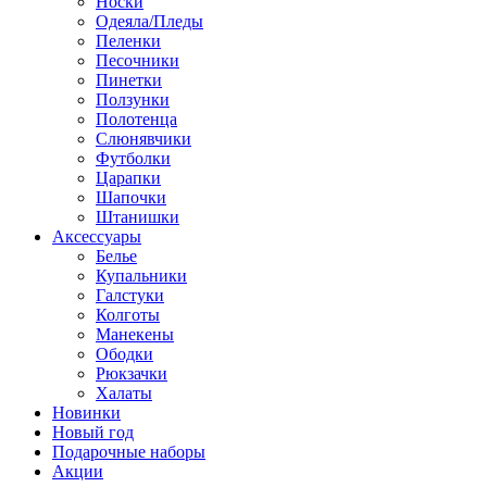
Носки
Одеяла/Пледы
Пеленки
Песочники
Пинетки
Ползунки
Полотенца
Слюнявчики
Футболки
Царапки
Шапочки
Штанишки
Аксессуары
Белье
Купальники
Галстуки
Колготы
Манекены
Ободки
Рюкзачки
Халаты
Новинки
Новый год
Подарочные наборы
Акции