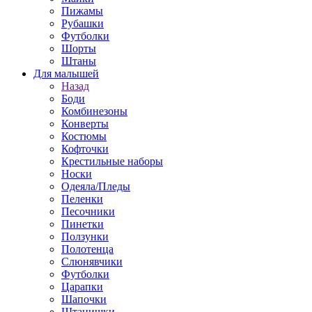
Пижамы
Рубашки
Футболки
Шорты
Штаны
Для малышей
Назад
Боди
Комбинезоны
Конверты
Костюмы
Кофточки
Крестильные наборы
Носки
Одеяла/Пледы
Пеленки
Песочники
Пинетки
Ползунки
Полотенца
Слюнявчики
Футболки
Царапки
Шапочки
Штанишки