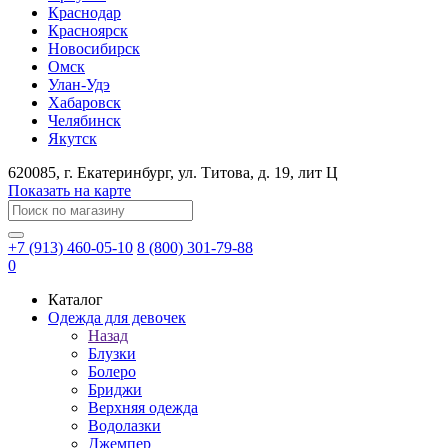
Краснодар
Красноярск
Новосибирск
Омск
Улан-Удэ
Хабаровск
Челябинск
Якутск
620085
, г.
Екатеринбург
, ул.
​Титова, д. 19, лит Ц
Показать на карте
+7 (913) 460-05-10
8 (800) 301-79-88
0
Каталог
Одежда для девочек
Назад
Блузки
Болеро
Бриджи
Верхняя одежда
Водолазки
Джемпер