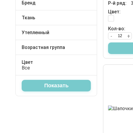
Девочка
Бренд
Р-й ряд:
Слюнявчики
Футболки
Унисекс
Kayra baby
Цвет:
Футболки
Ткань
Шорты
Велюр
Царапки
Кол-во:
Штаны
Интерлок
Утепленный
-
+
Шапочки
Вязка
Да
Юбки
Возрастная группа
Штанишки
Для новорождённых
Ясли
Цвет
Все