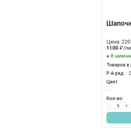
Шапочк
Цена: 220
1100
₽/ли
● В наличи
Товаров в 
Р-й ряд:
Цвет:
Кол-во:
-
+