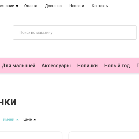
омпании
Оплата
Доставка
Новости
Контакты
Для малышей
Аксессуары
Новинки
Новый год
чки
имени
цене