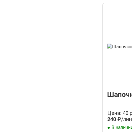
Шапочк
Цена: 40 
240
₽/лин
● В наличи