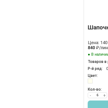
Шапочк
Цена: 140
840
₽/лин
● В наличи
Товаров в 
Р-й ряд:
Цвет:
Кол-во:
-
+