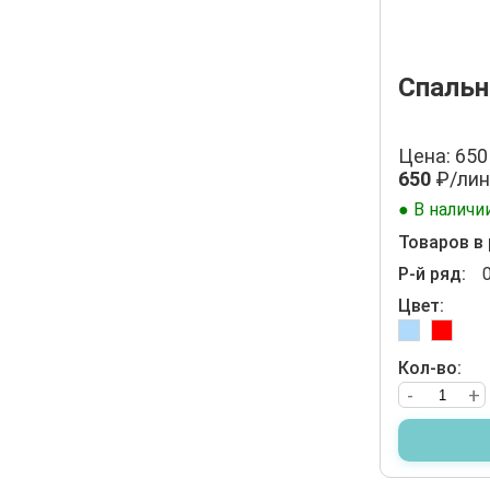
Спальн
Цена: 650
650
₽/лин
● В наличи
Товаров в 
Р-й ряд:
Цвет:
Кол-во:
-
+