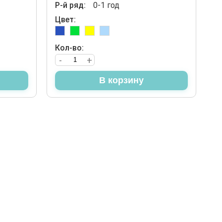
Р-й ряд:
0-1 год
Цвет:
Кол-во:
-
+
В корзину