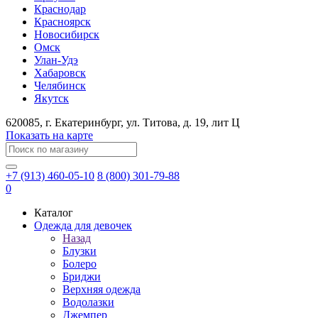
Краснодар
Красноярск
Новосибирск
Омск
Улан-Удэ
Хабаровск
Челябинск
Якутск
620085
, г.
Екатеринбург
, ул.
​Титова, д. 19, лит Ц
Показать на карте
+7 (913) 460-05-10
8 (800) 301-79-88
0
Каталог
Одежда для девочек
Назад
Блузки
Болеро
Бриджи
Верхняя одежда
Водолазки
Джемпер