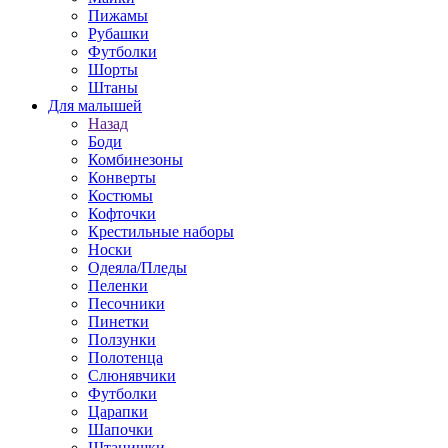
Пижамы
Рубашки
Футболки
Шорты
Штаны
Для малышей
Назад
Боди
Комбинезоны
Конверты
Костюмы
Кофточки
Крестильные наборы
Носки
Одеяла/Пледы
Пеленки
Песочники
Пинетки
Ползунки
Полотенца
Слюнявчики
Футболки
Царапки
Шапочки
Штанишки