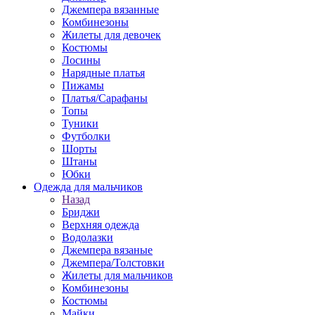
Джемпера вязанные
Комбинезоны
Жилеты для девочек
Костюмы
Лосины
Нарядные платья
Пижамы
Платья/Сарафаны
Топы
Туники
Футболки
Шорты
Штаны
Юбки
Одежда для мальчиков
Назад
Бриджи
Верхняя одежда
Водолазки
Джемпера вязаные
Джемпера/Толстовки
Жилеты для мальчиков
Комбинезоны
Костюмы
Майки