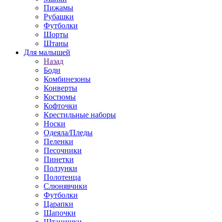
Пижамы
Рубашки
Футболки
Шорты
Штаны
Для малышей
Назад
Боди
Комбинезоны
Конверты
Костюмы
Кофточки
Крестильные наборы
Носки
Одеяла/Пледы
Пеленки
Песочники
Пинетки
Ползунки
Полотенца
Слюнявчики
Футболки
Царапки
Шапочки
Штанишки