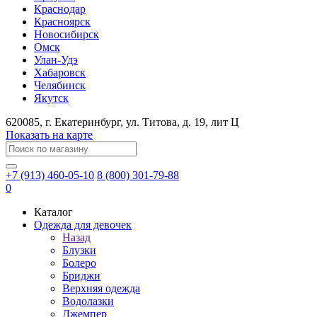
Краснодар
Красноярск
Новосибирск
Омск
Улан-Удэ
Хабаровск
Челябинск
Якутск
620085
, г.
Екатеринбург
, ул.
​Титова, д. 19, лит Ц
Показать на карте
+7 (913) 460-05-10
8 (800) 301-79-88
0
Каталог
Одежда для девочек
Назад
Блузки
Болеро
Бриджи
Верхняя одежда
Водолазки
Джемпер