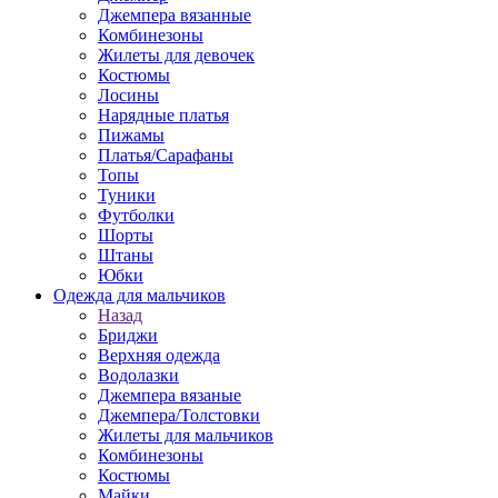
Джемпера вязанные
Комбинезоны
Жилеты для девочек
Костюмы
Лосины
Нарядные платья
Пижамы
Платья/Сарафаны
Топы
Туники
Футболки
Шорты
Штаны
Юбки
Одежда для мальчиков
Назад
Бриджи
Верхняя одежда
Водолазки
Джемпера вязаные
Джемпера/Толстовки
Жилеты для мальчиков
Комбинезоны
Костюмы
Майки