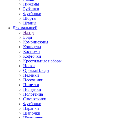
Пижамы
Рубашки
Футболки
Шорты
Штаны
Для малышей
Назад
Боди
Комбинезоны
Конверты
Костюмы
Кофточки
Крестильные наборы
Носки
Одеяла/Пледы
Пеленки
Песочники
Пинетки
Ползунки
Полотенца
Слюнявчики
Футболки
Царапки
Шапочки
Штанишки