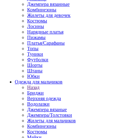
Джемпера вязанные
Комбинезоны
Жилеты для девочек
Костюмы
Лосины
Нарядные платья
Пижамы
Платья/Сарафаны
Топы
Туники
Футболки
Шорты
Штаны
Юбки
Одежда для мальчиков
Назад
Бриджи
Верхняя одежда
Водолазки
Джемпера вязаные
Джемпера/Толстовки
Жилеты для мальчиков
Комбинезоны
Костюмы
Майки