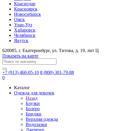
Краснодар
Красноярск
Новосибирск
Омск
Улан-Удэ
Хабаровск
Челябинск
Якутск
620085
, г.
Екатеринбург
, ул.
​Титова, д. 19, лит Ц
Показать на карте
+7 (913) 460-05-10
8 (800) 301-79-88
0
Каталог
Одежда для девочек
Назад
Блузки
Болеро
Бриджи
Верхняя одежда
Водолазки
Джемпер