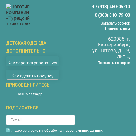
+7 (913) 460-05-10
8 (800) 310-79-88
Заказать звонок
Написать нам
620085
, г.
ДЕТСКАЯ ОДЕЖДА
Екатеринбург
,
ул.
​Титова, д. 19,
ДОПОЛНИТЕЛЬНО
Бриджи
лит Ц
О компании
Верхняя одежда
Как зарегистрироваться
Показать на карте
Доставка
Водолазки
Как сделать покупку
Оплата
Джемперы
Покупателям
ПРИСОЕДИНЯЙТЕСЬ
Жилеты
Наши магазины
Комбинезоны
Наш WhatsApp
Новости
Костюмы
ПОДПИСАТЬСЯ
Акции
Майки
Контакты
Пижамы
Гарантия
Футболки
Я даю
согласие на обработку персональных данных