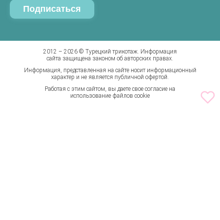
Вопросы и ответы
Халаты
Таблица размеров соответствия
Шорты
Калькуляторы доставки
Штаны
Бренды
2012 – 2026 © Турецкий трикотаж. Информация
сайта защищена законом об авторских правах.
Информация, представленная на сайте носит информационный
характер и не является публичной офертой.
Работая с этим сайтом, вы даете свое согласие на
использование файлов cookie