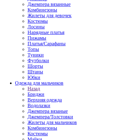
Джемпера вязанные
Комбинезоны
Жилеты для девочек
Костюмы
Лосины
Нарядные платья
Пижамы
Платья/Сарафаны
Топы
Туники
Футболки
Шорты
Штаны
Юбки
Одежда для мальчиков
Назад
Бриджи
Верхняя одежда
Водолазки
Джемпера вязаные
Джемпера/Толстовки
Жилеты для мальчиков
Комбинезоны
Костюмы
Майки