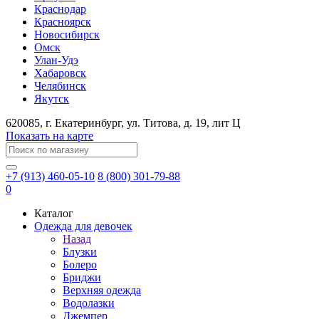
Краснодар
Красноярск
Новосибирск
Омск
Улан-Удэ
Хабаровск
Челябинск
Якутск
620085
, г.
Екатеринбург
, ул.
​Титова, д. 19, лит Ц
Показать на карте
+7 (913) 460-05-10
8 (800) 301-79-88
0
Каталог
Одежда для девочек
Назад
Блузки
Болеро
Бриджи
Верхняя одежда
Водолазки
Джемпер