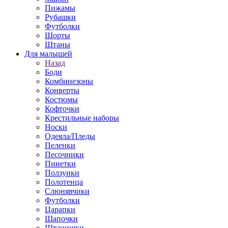
Пижамы
Рубашки
Футболки
Шорты
Штаны
Для малышей
Назад
Боди
Комбинезоны
Конверты
Костюмы
Кофточки
Крестильные наборы
Носки
Одеяла/Пледы
Пеленки
Песочники
Пинетки
Ползунки
Полотенца
Слюнявчики
Футболки
Царапки
Шапочки
Штанишки