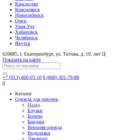
Краснодар
Красноярск
Новосибирск
Омск
Улан-Удэ
Хабаровск
Челябинск
Якутск
620085
, г.
Екатеринбург
, ул.
​Титова, д. 19, лит Ц
Показать на карте
+7 (913) 460-05-10
8 (800) 301-79-88
0
Каталог
Одежда для девочек
Назад
Блузки
Болеро
Бриджи
Верхняя одежда
Водолазки
Джемпер