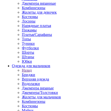
Джемпера вязанные
Комбинезоны
Жилеты для девочек
Костюмы
Лосины
Нарядные платья
Пижамы
Платья/Сарафаны
Топы
Туники
Футболки
Шорты
Штаны
Юбки
Одежда для мальчиков
Назад
Бриджи
Верхняя одежда
Водолазки
Джемпера вязаные
Джемпера/Толстовки
Жилеты для мальчиков
Комбинезоны
Костюмы
Майки