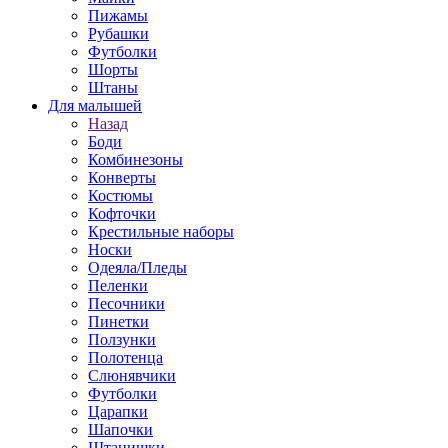
Пижамы
Рубашки
Футболки
Шорты
Штаны
Для малышей
Назад
Боди
Комбинезоны
Конверты
Костюмы
Кофточки
Крестильные наборы
Носки
Одеяла/Пледы
Пеленки
Песочники
Пинетки
Ползунки
Полотенца
Слюнявчики
Футболки
Царапки
Шапочки
Штанишки