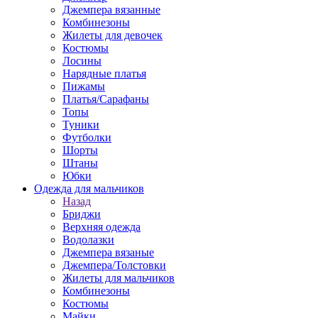
Джемпера вязанные
Комбинезоны
Жилеты для девочек
Костюмы
Лосины
Нарядные платья
Пижамы
Платья/Сарафаны
Топы
Туники
Футболки
Шорты
Штаны
Юбки
Одежда для мальчиков
Назад
Бриджи
Верхняя одежда
Водолазки
Джемпера вязаные
Джемпера/Толстовки
Жилеты для мальчиков
Комбинезоны
Костюмы
Майки