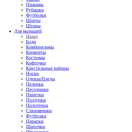
Пижамы
Рубашки
Футболки
Шорты
Штаны
Для малышей
Назад
Боди
Комбинезоны
Конверты
Костюмы
Кофточки
Крестильные наборы
Носки
Одеяла/Пледы
Пеленки
Песочники
Пинетки
Ползунки
Полотенца
Слюнявчики
Футболки
Царапки
Шапочки
Штанишки