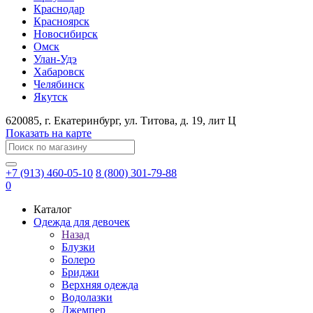
Краснодар
Красноярск
Новосибирск
Омск
Улан-Удэ
Хабаровск
Челябинск
Якутск
620085
, г.
Екатеринбург
, ул.
​Титова, д. 19, лит Ц
Показать на карте
+7 (913) 460-05-10
8 (800) 301-79-88
0
Каталог
Одежда для девочек
Назад
Блузки
Болеро
Бриджи
Верхняя одежда
Водолазки
Джемпер