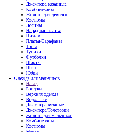
Джемпера вязанные
Комбинезоны
Жилеты для девочек
Костюмы
Лосины
Нарядные платья
Пижамы
Платья/Сарафаны
Топы
Туники
Футболки
Шорты
Штаны
Юбки
Одежда для мальчиков
Назад
Бриджи
Верхняя одежда
Водолазки
Джемпера вязаные
Джемпера/Толстовки
Жилеты для мальчиков
Комбинезоны
Костюмы
Майки