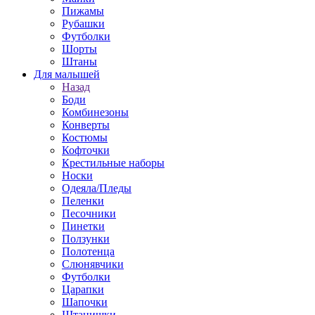
Пижамы
Рубашки
Футболки
Шорты
Штаны
Для малышей
Назад
Боди
Комбинезоны
Конверты
Костюмы
Кофточки
Крестильные наборы
Носки
Одеяла/Пледы
Пеленки
Песочники
Пинетки
Ползунки
Полотенца
Слюнявчики
Футболки
Царапки
Шапочки
Штанишки