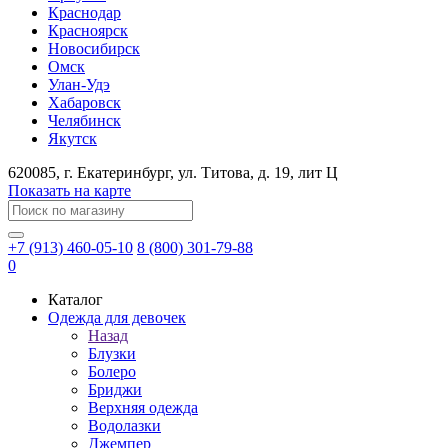
Краснодар
Красноярск
Новосибирск
Омск
Улан-Удэ
Хабаровск
Челябинск
Якутск
620085
, г.
Екатеринбург
, ул.
​Титова, д. 19, лит Ц
Показать на карте
+7 (913) 460-05-10
8 (800) 301-79-88
0
Каталог
Одежда для девочек
Назад
Блузки
Болеро
Бриджи
Верхняя одежда
Водолазки
Джемпер